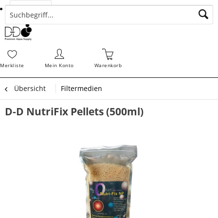
Suchen
Zahlungsarten
Bestellungen
Schnellerfassung
Sofortdownloads
Merkz
Merkliste
Mein Konto
Warenkorb
Übersicht
Filtermedien
D-D NutriFix Pellets (500ml)