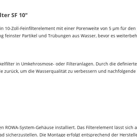
ter SF 10"
ein 10-Zoll-Feinfilterelement mit einer Porenweite von 5 µm für d
g feinster Partikel und Trübungen aus Wasser, bevor es weiterbe
tikelfilter in Umkehrosmose- oder Filteranlagen. Durch die definier
ile zurück, um die Wasserqualität zu verbessern und nachfolgende F
en ROWA-System-Gehäuse installiert. Das Filterelement lässt sich 
ad sicherzustellen. Die Montage erfolgt entsprechend der Herstelle