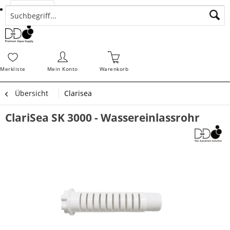
Suchen
Zahlungsarten
Bestellungen
Schnellerfassung
Sofortdownloads
Merkz
Merkliste
Mein Konto
Warenkorb
Übersicht
Clarisea
ClariSea SK 3000 - Wassereinlassrohr