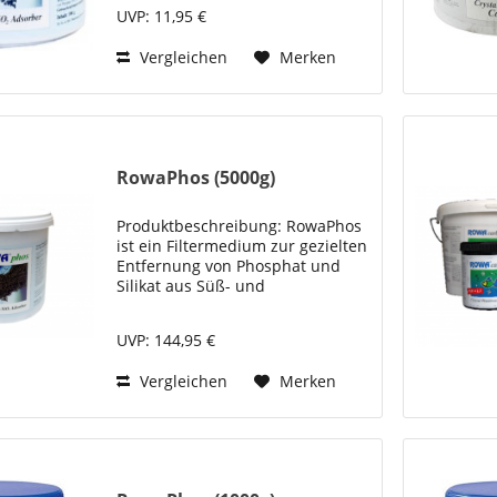
Teichsystemen. Es dient der
UVP: 11,95 €
Reduzierung unerwünschter
Nährstoffe, die das
Vergleichen
Merken
Algenwachstum...
RowaPhos (5000g)
Produktbeschreibung: RowaPhos
ist ein Filtermedium zur gezielten
Entfernung von Phosphat und
Silikat aus Süß- und
Meerwasseraquarien sowie aus
Teichsystemen. Es dient der
UVP: 144,95 €
Reduzierung unerwünschter
Nährstoffe, die das
Vergleichen
Merken
Algenwachstum...