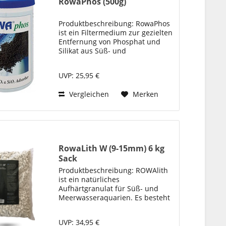
RowaPhos (500g)
Produktbeschreibung: RowaPhos
ist ein Filtermedium zur gezielten
Entfernung von Phosphat und
Silikat aus Süß- und
Meerwasseraquarien sowie aus
Teichsystemen. Es dient der
UVP: 25,95 €
Reduzierung unerwünschter
Nährstoffe, die das
Vergleichen
Merken
Algenwachstum...
RowaLith W (9-15mm) 6 kg
Sack
Produktbeschreibung: ROWAlith
ist ein natürliches
Aufhärtgranulat für Süß- und
Meerwasseraquarien. Es besteht
zu 99,1 % aus Calciumcarbonat
(CaCO 3 ) und wird aus
UVP: 34,95 €
natürlichen Jura- und Devon-