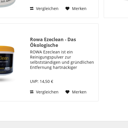
Nährstoffe, die das
Vergleichen
Merken
Algenwachstum...
Rowa Ezeclean - Das
Ökologische
Entkalkungsmittel
ROWA Ezeclean ist ein
Reinigungspulver zur
selbstständigen und gründlichen
Entfernung hartnäckiger
Kalkablagerungen an
Aquarienequipment. Geeignet für
UVP: 14,50 €
Pumpen, Schläuche, Abschäumer,
Kalziumreaktoren sowie zur
Vergleichen
Merken
Reinigung älterer Aquarien....