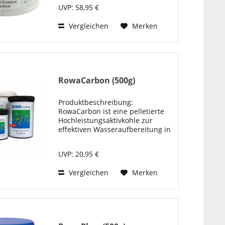
Sie zeichnet sich durch eine
UVP: 58,95 €
besonders hohe Reinheit und
einen niedrigen POI-Wert (1,3)
Vergleichen
Merken
aus...
RowaCarbon (500g)
Produktbeschreibung:
RowaCarbon ist eine pelletierte
Hochleistungsaktivkohle zur
effektiven Wasseraufbereitung in
Süß- und Meerwasseraquarien.
Sie zeichnet sich durch eine
UVP: 20,95 €
besonders hohe Reinheit und
einen niedrigen POI-Wert (1,3)
Vergleichen
Merken
aus...