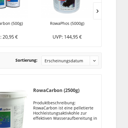
rbon (500g)
RowaPhos (5000g)
RowaCarb
: 20,95 €
UVP: 144,95 €
UVP: 
Sortierung:
RowaCarbon (2500g)
Produktbeschreibung:
RowaCarbon ist eine pelletierte
Hochleistungsaktivkohle zur
effektiven Wasseraufbereitung in
Süß- und Meerwasseraquarien.