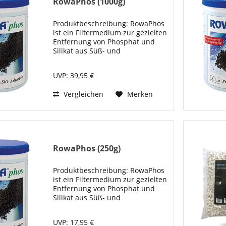
RowaPhos (1000g)
Produktbeschreibung: RowaPhos
ist ein Filtermedium zur gezielten
Entfernung von Phosphat und
Silikat aus Süß- und
Meerwasseraquarien sowie aus
Teichsystemen. Es dient der
UVP: 39,95 €
Reduzierung unerwünschter
Nährstoffe, die das
Vergleichen
Merken
Algenwachstum...
RowaPhos (250g)
Produktbeschreibung: RowaPhos
ist ein Filtermedium zur gezielten
Entfernung von Phosphat und
Silikat aus Süß- und
Meerwasseraquarien sowie aus
Teichsystemen. Es dient der
UVP: 17,95 €
Reduzierung unerwünschter