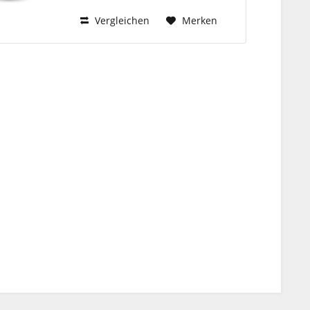
Vorkommen gewonnen. Funktion:
Vergleichen
Merken
ROWAlith...