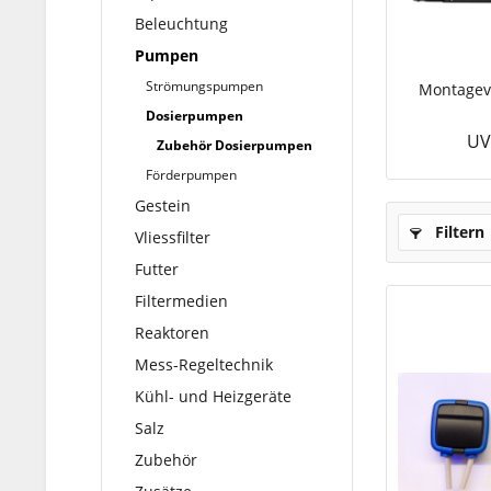
Beleuchtung
Pumpen
Strömungspumpen
Montagevo
Dosierpumpen
UV
Zubehör Dosierpumpen
Förderpumpen
Gestein
Filtern
Vliessfilter
Futter
Filtermedien
Reaktoren
Mess-Regeltechnik
Kühl- und Heizgeräte
Salz
Zubehör