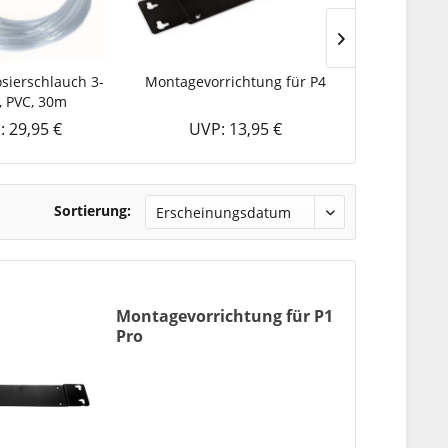
sierschlauch 3-
Montagevorrichtung für P4
PVC Schlauc
 PVC, 30m
P4
: 29,95 €
UVP: 13,95 €
UVP: 
Sortierung:
Montagevorrichtung für P1
Pro