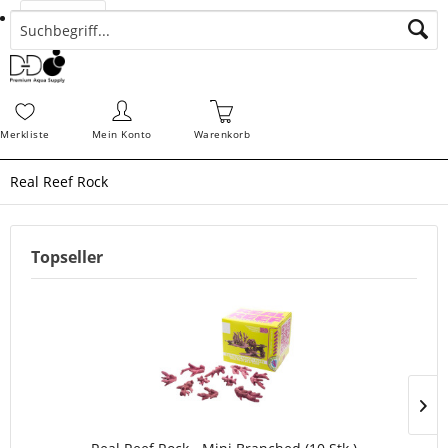
Suchen
Zahlungsarten
Bestellungen
Schnellerfassung
Sofortdownloads
Merkz
Merkliste
Mein Konto
Warenkorb
Real Reef Rock
Topseller