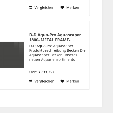
einfache Einrichtung und Pflege
Vergleichen
Merken
von...
D-D Aqua-Pro Aquascaper
1800- METAL FRAME-...
D-D Aqua-Pro Aquascaper
Produktbeschreibung Becken Die
Aquascaper Becken unseres
neuen Aquariensortiments
„Aqua-Pro“ bieten neben ihrer
klaren, ästhetischen Optik auch
UVP: 3.799,95 €
ein perfektes Design für die
einfache Einrichtung und Pflege
Vergleichen
Merken
von...