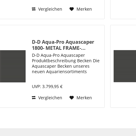
einfache Einrichtung und Pflege
Vergleichen
Merken
von...
D-D Aqua-Pro Aquascaper
1800- METAL FRAME-...
D-D Aqua-Pro Aquascaper
Produktbeschreibung Becken Die
Aquascaper Becken unseres
neuen Aquariensortiments
„Aqua-Pro“ bieten neben ihrer
klaren, ästhetischen Optik auch
UVP: 3.799,95 €
ein perfektes Design für die
einfache Einrichtung und Pflege
Vergleichen
Merken
von...