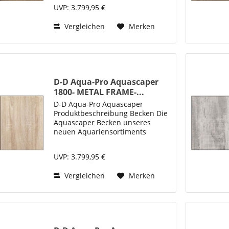
klaren, ästhetischen Optik auch
UVP: 3.799,95 €
ein perfektes Design für die
einfache Einrichtung und Pflege
Vergleichen
Merken
von...
D-D Aqua-Pro Aquascaper
1800- METAL FRAME-...
D-D Aqua-Pro Aquascaper
Produktbeschreibung Becken Die
Aquascaper Becken unseres
neuen Aquariensortiments
„Aqua-Pro“ bieten neben ihrer
klaren, ästhetischen Optik auch
UVP: 3.799,95 €
ein perfektes Design für die
einfache Einrichtung und Pflege
Vergleichen
Merken
von...