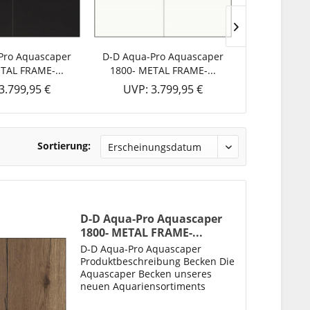
Pro Aquascaper
D-D Aqua-Pro Aquascaper
D-D Aqua-P
TAL FRAME-...
1800- METAL FRAME-...
1800- MET
3.799,95 €
UVP: 3.799,95 €
UVP: 3
Sortierung:
D-D Aqua-Pro Aquascaper
1800- METAL FRAME-...
D-D Aqua-Pro Aquascaper
Produktbeschreibung Becken Die
Aquascaper Becken unseres
neuen Aquariensortiments
„Aqua-Pro“ bieten neben ihrer