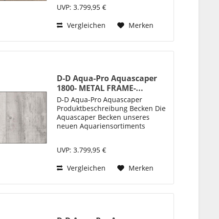
klaren, ästhetischen Optik auch
UVP: 3.799,95 €
ein perfektes Design für die
einfache Einrichtung und Pflege
Vergleichen
Merken
von...
D-D Aqua-Pro Aquascaper
1800- METAL FRAME-...
D-D Aqua-Pro Aquascaper
Produktbeschreibung Becken Die
Aquascaper Becken unseres
neuen Aquariensortiments
„Aqua-Pro“ bieten neben ihrer
klaren, ästhetischen Optik auch
UVP: 3.799,95 €
ein perfektes Design für die
einfache Einrichtung und Pflege
Vergleichen
Merken
von...