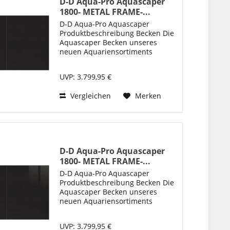
D-D Aqua-Pro Aquascaper
1800- METAL FRAME-...
D-D Aqua-Pro Aquascaper
Produktbeschreibung Becken Die
Aquascaper Becken unseres
neuen Aquariensortiments
„Aqua-Pro“ bieten neben ihrer
klaren, ästhetischen Optik auch
UVP: 3.799,95 €
ein perfektes Design für die
einfache Einrichtung und Pflege
Vergleichen
Merken
von...
D-D Aqua-Pro Aquascaper
1800- METAL FRAME-...
D-D Aqua-Pro Aquascaper
Produktbeschreibung Becken Die
Aquascaper Becken unseres
neuen Aquariensortiments
„Aqua-Pro“ bieten neben ihrer
klaren, ästhetischen Optik auch
UVP: 3.799,95 €
ein perfektes Design für die