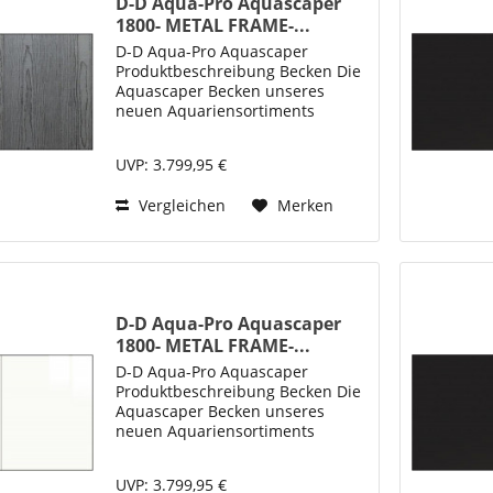
D-D Aqua-Pro Aquascaper
1800- METAL FRAME-...
D-D Aqua-Pro Aquascaper
Produktbeschreibung Becken Die
Aquascaper Becken unseres
neuen Aquariensortiments
„Aqua-Pro“ bieten neben ihrer
klaren, ästhetischen Optik auch
UVP: 3.799,95 €
ein perfektes Design für die
einfache Einrichtung und Pflege
Vergleichen
Merken
von...
D-D Aqua-Pro Aquascaper
1800- METAL FRAME-...
D-D Aqua-Pro Aquascaper
Produktbeschreibung Becken Die
Aquascaper Becken unseres
neuen Aquariensortiments
„Aqua-Pro“ bieten neben ihrer
klaren, ästhetischen Optik auch
UVP: 3.799,95 €
ein perfektes Design für die