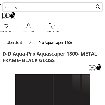
Suchen
Zahlungsarten
Bestellungen
Schnellerfassung
Sofortdownloads
Merkz
Merkliste
Mein Konto
Warenkorb
Übersicht
Aqua-Pro Aquascaper 1800
D-D Aqua-Pro Aquascaper 1800- METAL
FRAME- BLACK GLOSS