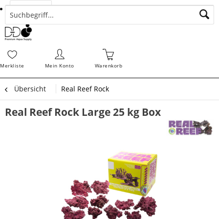
Suchen
Zahlungsarten
Bestellungen
Schnellerfassung
Sofortdownloads
Merkz
Merkliste
Mein Konto
Warenkorb
Übersicht
Real Reef Rock
Real Reef Rock Large 25 kg Box