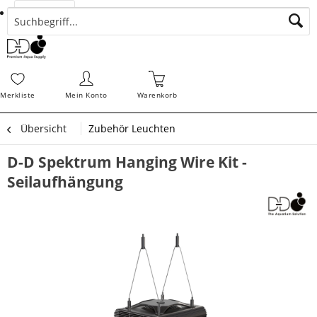
Suchen
Zahlungsarten
Bestellungen
Schnellerfassung
Sofortdownloads
Merkz
Merkliste
Mein Konto
Warenkorb
Übersicht
Zubehör Leuchten
D-D Spektrum Hanging Wire Kit -
Seilaufhängung