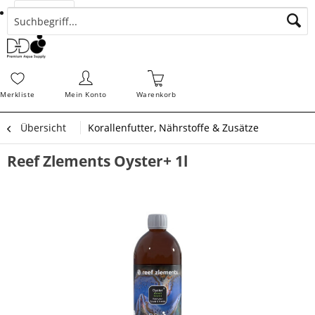
Suchen
Zahlungsarten
Bestellungen
Schnellerfassung
Sofortdownloads
Merkz
Merkliste
Mein Konto
Warenkorb
Übersicht
Korallenfutter, Nährstoffe & Zusätze
Reef Zlements Oyster+ 1l