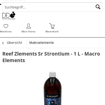
Suchen
Zahlungsarten
Bestellungen
Schnellerfassung
Sofortdownloads
Merkz
Merkliste
Mein Konto
Warenkorb
Übersicht
Makroelemente
Reef Zlements Sr Strontium - 1 L - Macro
Elements