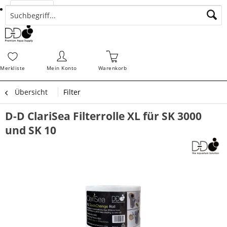
Suchen
Zahlungsarten
Bestellungen
Schnellerfassung
Sofortdownloads
Merkz
Merkliste
Mein Konto
Warenkorb
Übersicht
Filter
D-D ClariSea Filterrolle XL für SK 3000
und SK 10