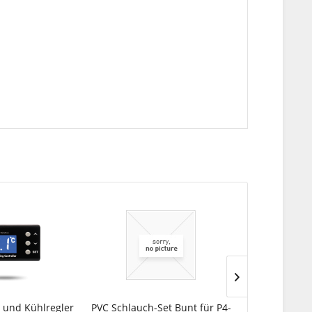
- und Kühlregler
PVC Schlauch-Set Bunt für P4-
D-D A