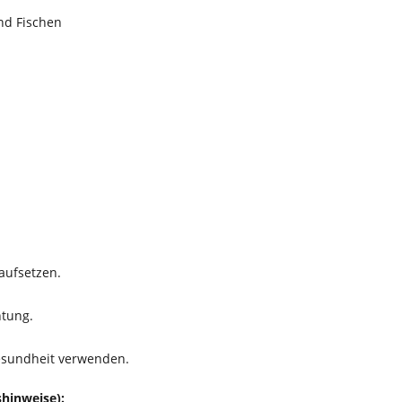
nd Fischen
aufsetzen.
htung.
esundheit verwenden.
hinweise):