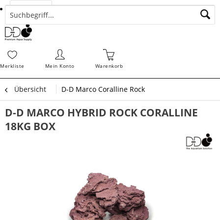
Suchen
Zahlungsarten
Bestellungen
Schnellerfassung
Sofortdownloads
Merkz
Merkliste
Mein Konto
Warenkorb
Übersicht
D-D Marco Coralline Rock
D-D MARCO HYBRID ROCK CORALLINE
18KG BOX