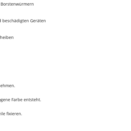
r Borstenwürmern
d beschädigten Geräten
cheiben
nehmen.
gene Farbe entsteht.
le fixieren.