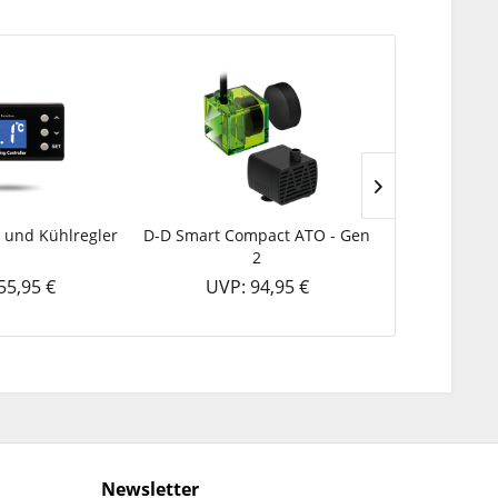
- und Kühlregler
D-D Smart Compact ATO - Gen
D-D JumpGua
2
Springs
55,95 €
UVP: 94,95 €
UVP:
Newsletter