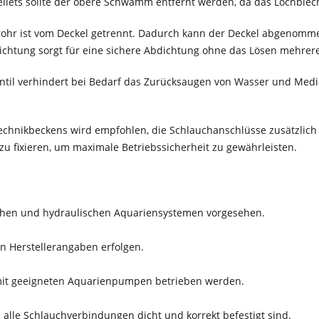
lets sollte der obere Schwamm entfernt werden, da das Lochblech
ohr ist vom Deckel getrennt. Dadurch kann der Deckel abgenomm
Dichtung sorgt für eine sichere Abdichtung ohne das Lösen mehrer
entil verhindert bei Bedarf das Zurücksaugen von Wasser und Medi
chnikbeckens wird empfohlen, die Schlauchanschlüsse zusätzlich m
zu fixieren, um maximale Betriebssicherheit zu gewährleisten.
schen und hydraulischen Aquariensystemen vorgesehen.
n Herstellerangaben erfolgen.
 mit geeigneten Aquarienpumpen betrieben werden.
s alle Schlauchverbindungen dicht und korrekt befestigt sind.