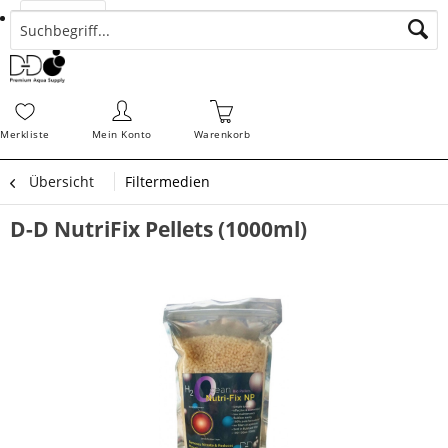
Suchen
Zahlungsarten
Bestellungen
Schnellerfassung
Sofortdownloads
Merkz
Merkliste
Mein Konto
Warenkorb
Übersicht
Filtermedien
D-D NutriFix Pellets (1000ml)