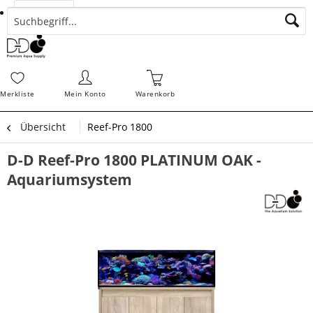
Suchen
Zahlungsarten
Bestellungen
Schnellerfassung
Sofortdownloads
Merkz
Merkliste
Mein Konto
Warenkorb
Übersicht
Reef-Pro 1800
D-D Reef-Pro 1800 PLATINUM OAK -
Aquariumsystem