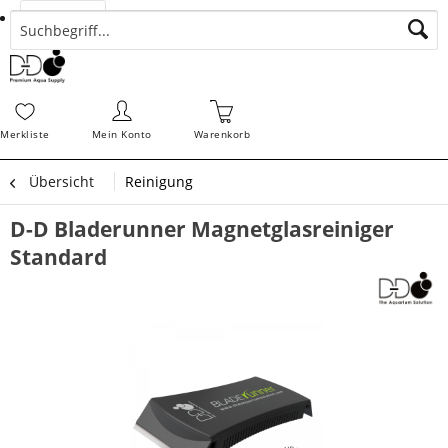
Suchen
Zahlungsarten
Bestellungen
Schnellerfassung
Sofortdownloads
Merkz
Merkliste
Mein Konto
Warenkorb
Übersicht
Reinigung
D-D Bladerunner Magnetglasreiniger
Standard