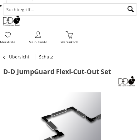
Suchen
Zahlungsarten
Bestellungen
Schnellerfassung
Sofortdownloads
Merkz
Merkliste
Mein Konto
Warenkorb
Übersicht
Schutz
D-D JumpGuard Flexi-Cut-Out Set