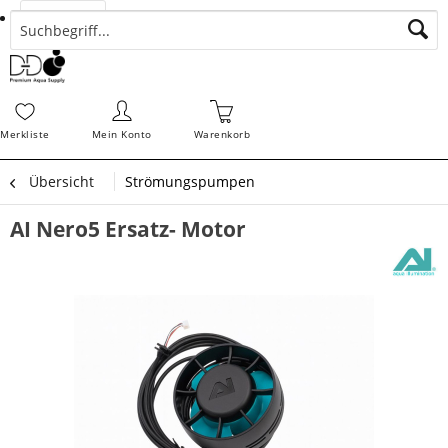
Suchen
Zahlungsarten
Bestellungen
Schnellerfassung
Sofortdownloads
Merkz
Merkliste
Mein Konto
Warenkorb
Übersicht
Strömungspumpen
AI Nero5 Ersatz- Motor