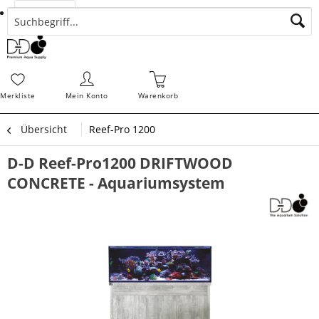
Suchen
Zahlungsarten
Bestellungen
Schnellerfassung
Sofortdownloads
Merkz
Merkliste
Mein Konto
Warenkorb
Übersicht
Reef-Pro 1200
D-D Reef-Pro1200 DRIFTWOOD
CONCRETE - Aquariumsystem