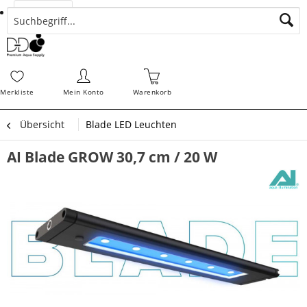
Suchen
Zahlungsarten
Bestellungen
Schnellerfassung
Sofortdownloads
Merkz
Merkliste
Mein Konto
Warenkorb
Übersicht
Blade LED Leuchten
AI Blade GROW 30,7 cm / 20 W