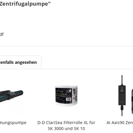
 Zentrifugalpumpe"
df
enfalls angesehen
römungspumpe
D-D ClariSea Filterrolle XL für
AI Axis90 Ze
SK 3000 und SK 10