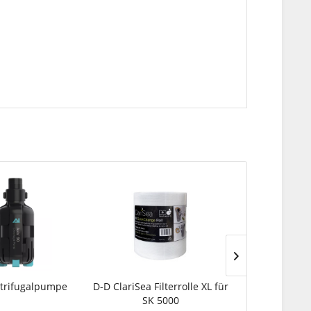
ntrifugalpumpe
D-D ClariSea Filterrolle XL für
Smart Contro
SK 5000