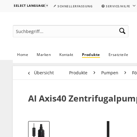
SELECT LANGUAGE
▼
SCHNELLERFASSUNG
SERVICE/HILFE
Home
Marken
Kontakt
Produkte
Ersatzteile
Übersicht
Produkte
Pumpen
F
AI Axis40 Zentrifugalpu