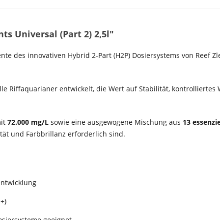
 Universal (Part 2) 2,5l"
nte des innovativen Hybrid 2-Part (H2P) Dosiersystems von Reef Z
e Riffaquarianer entwickelt, die Wert auf Stabilität, kontrolliert
mit
72.000 mg/L
sowie eine ausgewogene Mischung aus
13 essenzi
ät und Farbbrillanz erforderlich sind.
entwicklung
+)
osiersysteme geeignet