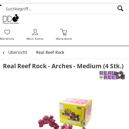
Suchen
Zahlungsarten
Bestellungen
Schnellerfassung
Sofortdownloads
Merkz
Merkliste
Mein Konto
Warenkorb
Übersicht
Real Reef Rock
Real Reef Rock - Arches - Medium (4 Stk.)