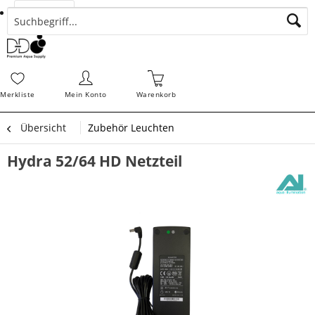
Suchen
Zahlungsarten
Bestellungen
Schnellerfassung
Sofortdownloads
Merkz
Merkliste
Mein Konto
Warenkorb
Übersicht
Zubehör Leuchten
Hydra 52/64 HD Netzteil