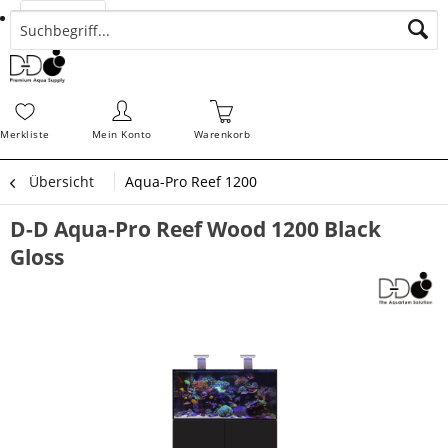
Suchen
Zahlungsarten
Bestellungen
Schnellerfassung
Sofortdownloads
Merkz
Merkliste
Mein Konto
Warenkorb
Übersicht
Aqua-Pro Reef 1200
D-D Aqua-Pro Reef Wood 1200 Black
Gloss