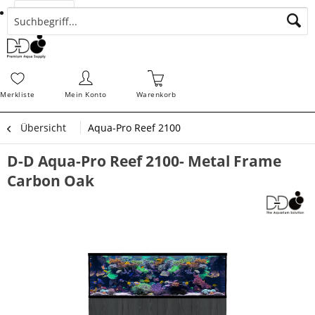
Suchen
Zahlungsarten
Bestellungen
Schnellerfassung
Sofortdownloads
Merkz
Merkliste
Mein Konto
Warenkorb
Übersicht
Aqua-Pro Reef 2100
D-D Aqua-Pro Reef 2100- Metal Frame
Carbon Oak