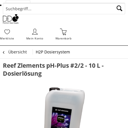
Suchen
Zahlungsarten
Bestellungen
Schnellerfassung
Sofortdownloads
Merkz
Merkliste
Mein Konto
Warenkorb
Übersicht
H2P Dosiersystem
Reef Zlements pH-Plus #2/2 - 10 L -
Dosierlösung