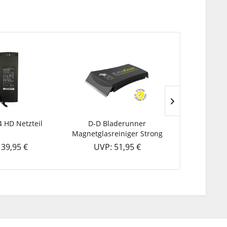
4 HD Netzteil
D-D Bladerunner
D-D Korallen
Magnetglasreiniger Strong
39,95 €
UVP: 51,95 €
UVP: