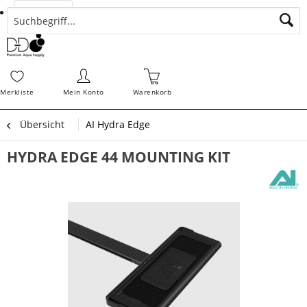
Suchen
Zahlungsarten
Bestellungen
Schnellerfassung
Sofortdownloads
Merkz
Merkliste
Mein Konto
Warenkorb
Übersicht
AI Hydra Edge
HYDRA EDGE 44 MOUNTING KIT