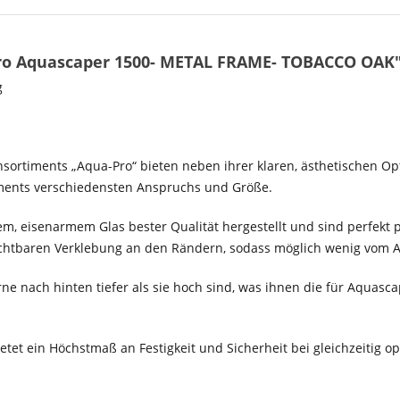
ro Aquascaper 1500- METAL FRAME- TOBACCO OAK
g
rtiments „Aqua-Pro“ bieten neben ihrer klaren, ästhetischen Opti
ments verschiedensten Anspruchs und Größe.
, eisenarmem Glas bester Qualität hergestellt und sind perfekt po
 sichtbaren Verklebung an den Rändern, sodass möglich wenig vom 
e nach hinten tiefer als sie hoch sind, was ihnen die für Aquascap
tet ein Höchstmaß an Festigkeit und Sicherheit bei gleichzeitig op