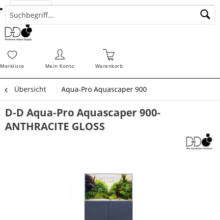
Suchen
Zahlungsarten
Bestellungen
Schnellerfassung
Sofortdownloads
Merkz
Merkliste
Mein Konto
Warenkorb
Übersicht
Aqua-Pro Aquascaper 900
D-D Aqua-Pro Aquascaper 900-
ANTHRACITE GLOSS