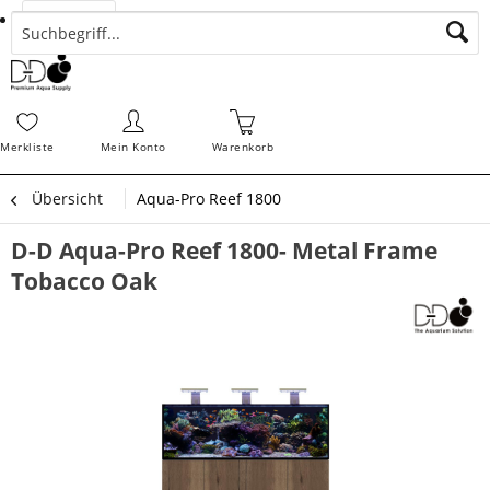
Suchen
Zahlungsarten
Bestellungen
Schnellerfassung
Sofortdownloads
Merkz
Merkliste
Mein Konto
Warenkorb
Übersicht
Aqua-Pro Reef 1800
D-D Aqua-Pro Reef 1800- Metal Frame
Tobacco Oak