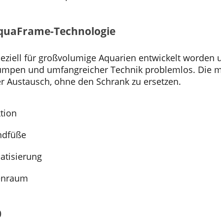
AquaFrame-Technologie
peziell für großvolumige Aquarien entwickelt worden u
mpen und umfangreicher Technik problemlos. Die mo
r Austausch, ohne den Schrank zu ersetzen.
tion
ndfüße
matisierung
nenraum
0