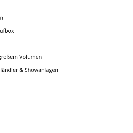
on
aufbox
t großem Volumen
, Händler & Showanlagen