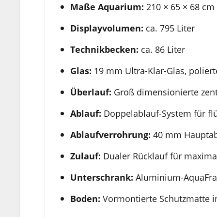
Maße Aquarium:
210 × 65 × 68 cm
Displayvolumen:
ca. 795 Liter
Technikbecken:
ca. 86 Liter
Glas:
19 mm Ultra-Klar-Glas, polier
Überlauf:
Groß dimensionierte zent
Ablauf:
Doppelablauf-System für flü
Ablaufverrohrung:
40 mm Hauptabl
Zulauf:
Dualer Rücklauf für maxim
Unterschrank:
Aluminium-AquaFram
Boden:
Vormontierte Schutzmatte i