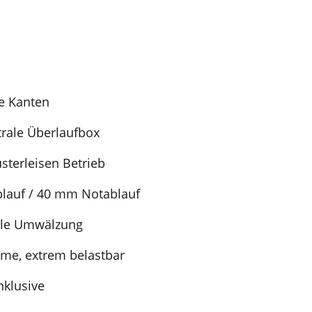
te Kanten
rale Überlaufbox
sterleisen Betrieb
auf / 40 mm Notablauf
ale Umwälzung
e, extrem belastbar
nklusive