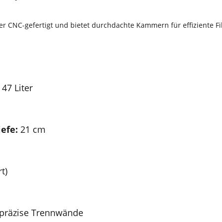
r CNC-gefertigt und bietet durchdachte Kammern für effiziente Fil
47 Liter
efe:
21 cm
t)
 präzise Trennwände