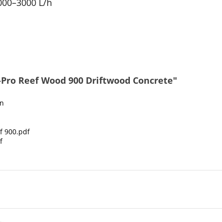
00–3000 L/h
-Pro Reef Wood 900 Driftwood Concrete"
on
f 900.pdf
f