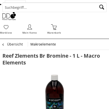
Suchen
Zahlungsarten
Bestellungen
Schnellerfassung
Sofortdownloads
Merkz
Merkliste
Mein Konto
Warenkorb
Übersicht
Makroelemente
Reef Zlements Br Bromine - 1 L - Macro
Elements