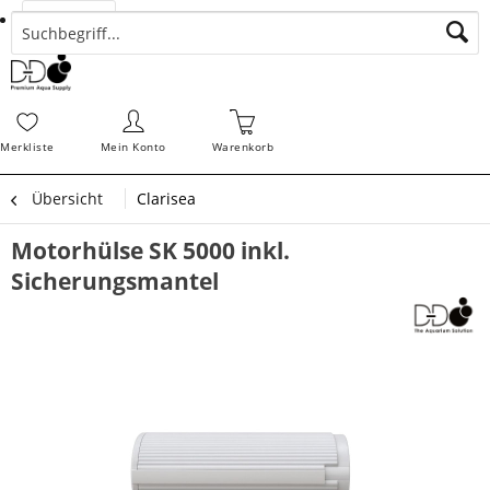
Suchen
Zahlungsarten
Bestellungen
Schnellerfassung
Sofortdownloads
Merkz
Merkliste
Mein Konto
Warenkorb
Übersicht
Clarisea
Motorhülse SK 5000 inkl.
Sicherungsmantel