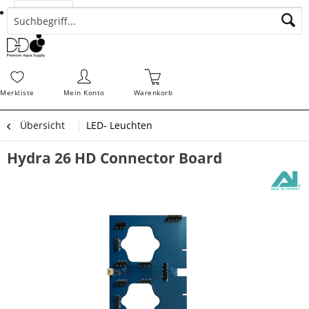
Suchen
Zahlungsarten
Bestellungen
Schnellerfassung
Sofortdownloads
Merkz
Merkliste
Mein Konto
Warenkorb
Übersicht
LED- Leuchten
Hydra 26 HD Connector Board