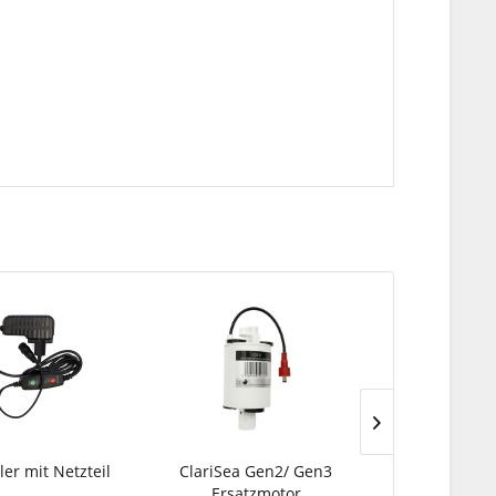
ler mit Netzteil
ClariSea Gen2/ Gen3
D-D JumpGua
Ersatzmotor