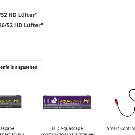
/52 HD Lüfter"
26/52 HD Lüfter"
enfalls angesehen
uascape
D-D Aquascape
Smart Control
sharz (grau)
Konstruktionsharz (mauve)